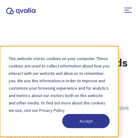
Transacties,
This website stores cookies on your computer. These
technologieën en trends
cookies are used to collect information about how you
interact with our website and allow us to remember
you. We use this information in order to improve and
Tag:
VAN
customize your browsing experience and for analytics
and metrics about our visitors both on this website
Inzichten in transacties, technologieën en
and other media. To find out more about the cookies
trends, en nieuws over productupdates. Ontdek
we use, see our Privacy Policy.
hoe u processen kunt verbeteren en hoe u
Accept
transactiegegevens kunt inzetten voor
operationele uitmuntendheid — van e-