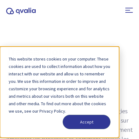
Transactions,
This website stores cookies on your computer. These
technologies et
cookies are used to collect information about how you
tendances
interact with our website and allow us to remember
you. We use this information in order to improve and
customize your browsing experience and for analytics
and metrics about our visitors both on this website
Tag :
VAN
and other media. To find out more about the cookies
Des idées sur les transactions, les technologies
we use, see our Privacy Policy.
et les tendances, ainsi que des informations sur
Accept
les mises à jour de produits. Découvrez comment
améliorer les processus et comment utiliser les