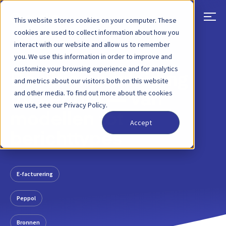
This website stores cookies on your computer. These
cookies are used to collect information about how you
interact with our website and allow us to remember
TERUG
BLOGBERICHT
9 JUNI 2022
you. We use this information in order to improve and
customize your browsing experience and for analytics
De ultieme inleiding
and metrics about our visitors both on this website
and other media. To find out more about the cookies
tot Peppol — van
we use, see our Privacy Policy.
modellen tot
Accept
berichttypes
E-facturering
Peppol
Bronnen