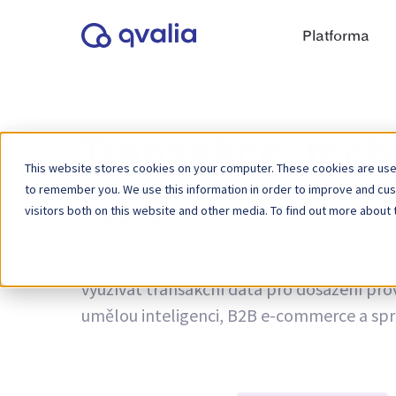
Platforma
Transakce, tech
This website stores cookies on your computer. These cookies are used
to remember you. We use this information in order to improve and cu
visitors both on this website and other media. To find out more about 
Štítek:
VAN
Informace o transakcích, technologiích a tr
využívat transakční data pro dosažení pro
umělou inteligenci, B2B e-commerce a spr