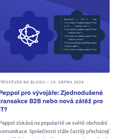
PŘÍSPĚVEK NA BLOGU
19. SRPNA 2024
Peppol pro vývojáře: Zjednodušené
transakce B2B nebo nová zátěž pro
IT?
Peppol získává na popularitě ve světě obchodní
komunikace. Společnosti stále častěji přecházejí