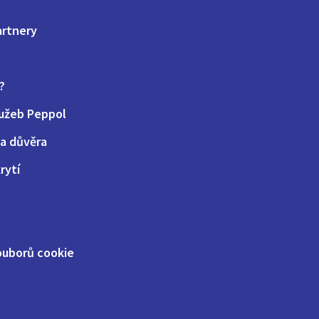
artnery
?
lužeb Peppol
a důvěra
rytí
ouborů cookie