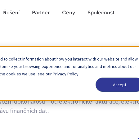
Řešení
Partner
Ceny
Společnost
nologie a trendy
 to collect information about how you interact with our website and allow
stomize your browsing experience and for analytics and metrics about our
the cookies we use, see our Privacy Policy.
Accept
endech a novinky o aktualizacích produktů. Zjistěte ví
vozní dokonalosti – od elektronické fakturace, elekt
ávu finančních dat.