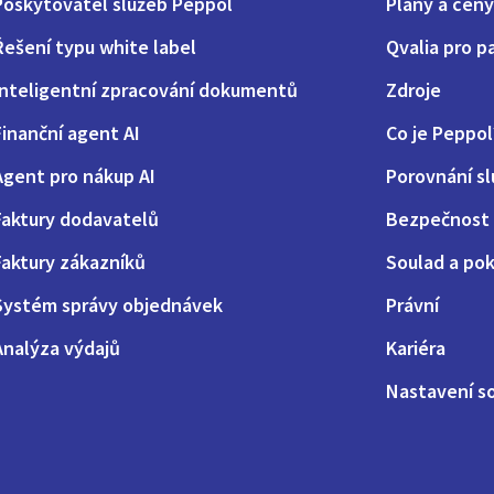
Poskytovatel služeb Peppol
Plány a ceny
Řešení typu white label
Qvalia pro p
Inteligentní zpracování dokumentů
Zdroje
Finanční agent AI
Co je Peppol
Agent pro nákup AI
Porovnání s
Faktury dodavatelů
Bezpečnost 
Faktury zákazníků
Soulad a pok
Systém správy objednávek
Právní
Analýza výdajů
Kariéra
Nastavení s