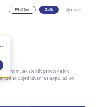
Přihlášení
Začít
Czech
 us
ce o tom, jak zlepšit procesy a jak
ronického objednávání a Peppol až po