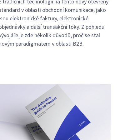
z tradičních technologií na tento nový otevřený
standard v oblasti obchodní komunikace, jako
jsou elektronické faktury, elektronické
objednávky a další transakční toky. Z pohledu
vývojáře je zde několik důvodů, proč se stal
novým paradigmatem v oblasti B2B.