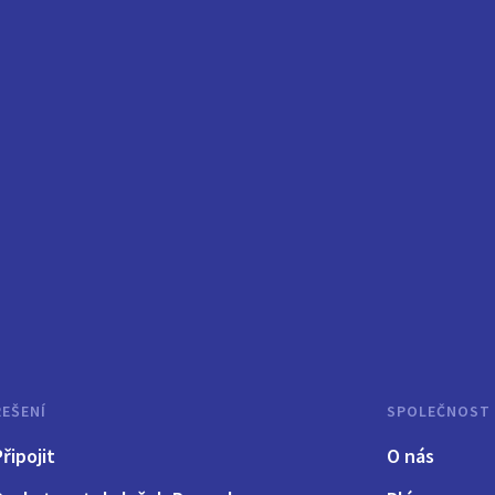
ŘEŠENÍ
SPOLEČNOST
Připojit
O nás