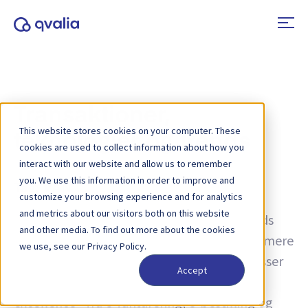
Transaktioner,
This website stores cookies on your computer. These
teknologier og trends
cookies are used to collect information about how you
interact with our website and allow us to remember
you. We use this information in order to improve and
Tag:
VAN
customize your browsing experience and for analytics
and metrics about our visitors both on this website
Indsigt i transaktioner, teknologier og trends
and other media. To find out more about the cookies
samt nyheder om produktopdateringer. Få mere
we use, see our Privacy Policy.
at vide om, hvordan du kan forbedre processer
Accept
og bruge transaktionsdata til operationel
excellence - fra e-fakturering, e-bestilling og