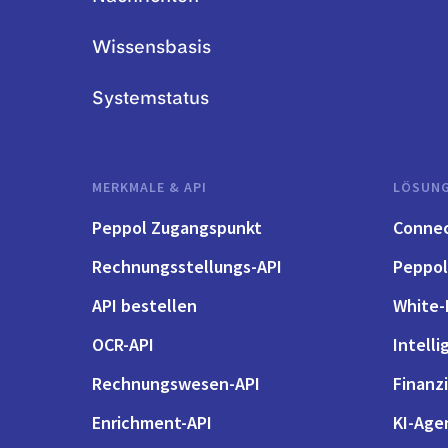
Wissensbasis
Systemstatus
MERKMALE & API
LÖSUN
Peppol Zugangspunkt
Conne
Rechnungsstellungs-API
Peppol
API bestellen
White-
OCR-API
Intell
Rechnungswesen-API
Finanzi
Enrichment-API
KI-Age