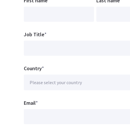
First name
*
Last name
*
Job Title
*
Country
*
Email
*