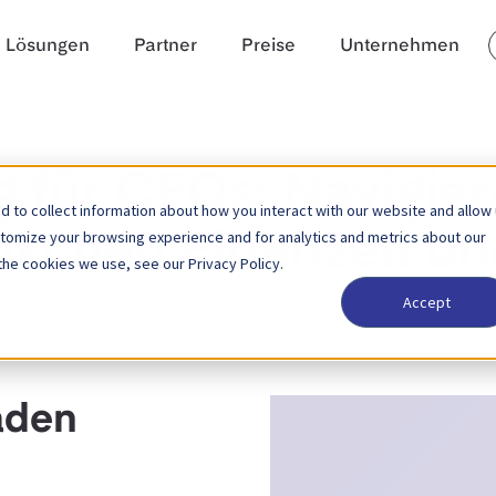
Lösungen
Partner
Preise
Unternehmen
g für CFOs: Navigie
 to collect information about how you interact with our website and allow
stomize your browsing experience and for analytics and metrics about our
schen Finanzen un
the cookies we use, see our Privacy Policy.
Accept
aden