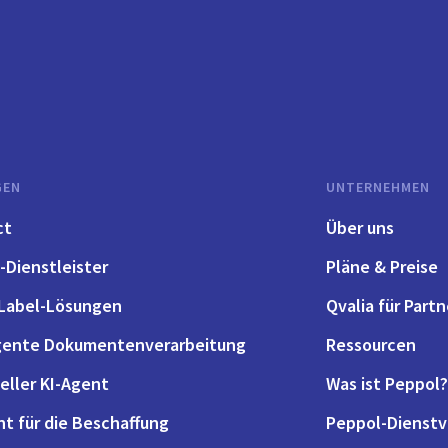
GEN
UNTERNEHMEN
ct
Über uns
-Dienstleister
Pläne & Preise
Label-Lösungen
Qvalia für Partn
igente Dokumentenverarbeitung
Ressourcen
eller KI-Agent
Was ist Peppol?
nt für die Beschaffung
Peppol-Dienstv