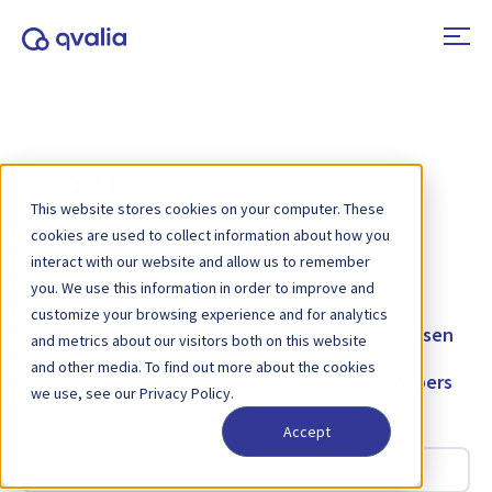
Bronnen
This website stores cookies on your computer. These
cookies are used to collect information about how you
Categorie:
Whitepapers
interact with our website and allow us to remember
you. We use this information in order to improve and
customize your browsing experience and for analytics
Alle soorten
Casestudy's
Gidsen
and metrics about our visitors both on this website
and other media. To find out more about the cookies
Webinars
Webinars
Whitepapers
we use, see our Privacy Policy.
Accept
Zoeken