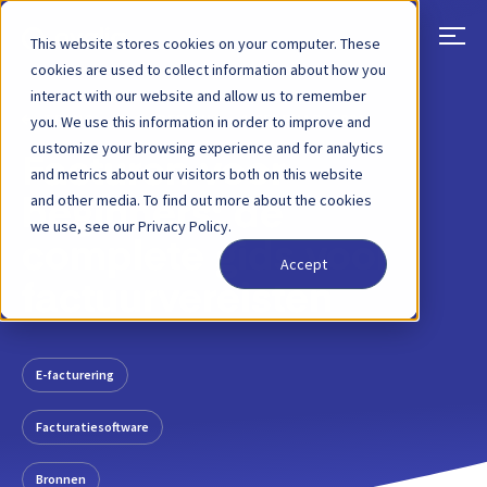
This website stores cookies on your computer. These
cookies are used to collect information about how you
interact with our website and allow us to remember
TERUG
BLOGBERICHT
1 FEBRUARI 2021
you. We use this information in order to improve and
customize your browsing experience and for analytics
Facturen voor
and metrics about our visitors both on this website
and other media. To find out more about the cookies
beginners: de
we use, see our Privacy Policy.
complete gids voor
Accept
factuurvereisten
E-facturering
Facturatiesoftware
Bronnen