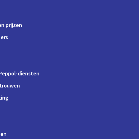
n prijzen
ners
 Peppol-diensten
rtrouwen
king
gen