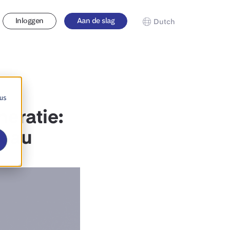
Inloggen
Aan de slag
Dutch
 us
neratie:
veau