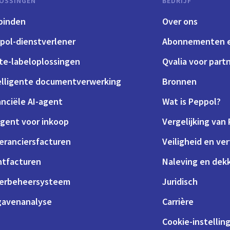
OSSINGEN
BEDRIJF
binden
Over ons
pol-dienstverlener
Abonnementen e
te-labeloplossingen
Qvalia voor part
elligente documentverwerking
Bronnen
anciële AI-agent
Wat is Peppol?
agent voor inkoop
Vergelijking van
eranciersfacturen
Veiligheid en ve
ntfacturen
Naleving en dek
erbeheersysteem
Juridisch
gavenanalyse
Carrière
Cookie-instellin