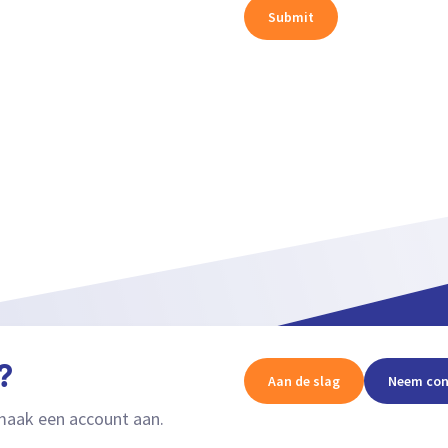
?
Aan de slag
Neem con
aak een account aan.