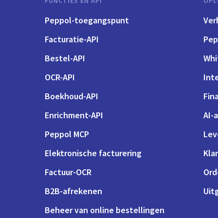
FUNCTIES EN API
OPL
Peppol-toegangspunt
Ver
Facturatie-API
Pep
Bestel-API
Whi
OCR-API
Int
Boekhoud-API
Fin
Enrichment-API
AI-
Peppol MCP
Lev
Elektronische facturering
Kla
Factuur-OCR
Ord
B2B-afrekenen
Uit
Beheer van online bestellingen