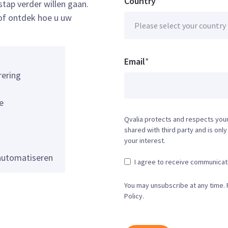
Country
*
stap verder willen gaan.
 of ontdek hoe u uw
Email
*
rering
e
Qvalia protects and respects your
shared with third party and is onl
your interest.
 automatiseren
I agree to receive communicat
You may unsubscribe at any time. 
Policy.