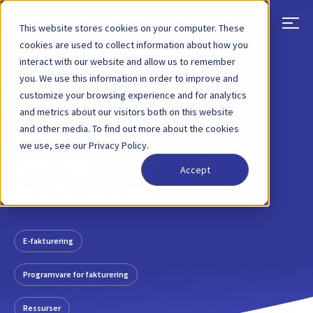
This website stores cookies on your computer. These
cookies are used to collect information about how you
interact with our website and allow us to remember
TILBAKE
BLOGGINNLEGG
01 FEB, 2021
you. We use this information in order to improve and
customize your browsing experience and for analytics
Faktura 101: den
and metrics about our visitors both on this website
and other media. To find out more about the cookies
komplette
we use, see our Privacy Policy.
veiledningen om
Accept
fakturakrav
E-fakturering
Programvare for fakturering
Ressurser