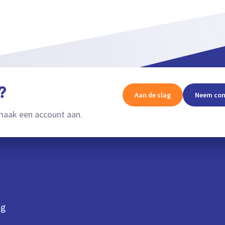
?
Aan de slag
Neem con
aak een account aan.
ng