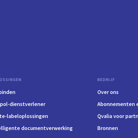
OSSINGEN
BEDRIJF
binden
Over ons
pol-dienstverlener
Abonnementen e
te-labeloplossingen
Qvalia voor part
elligente documentverwerking
Bronnen