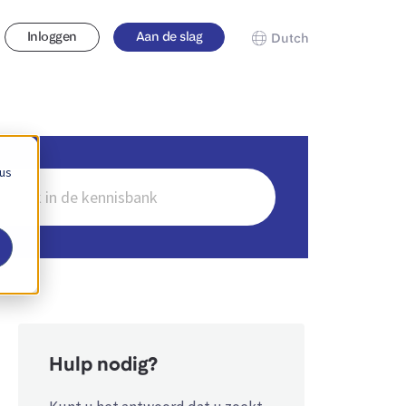
Inloggen
Aan de slag
Dutch
 us
en
Hulp nodig?