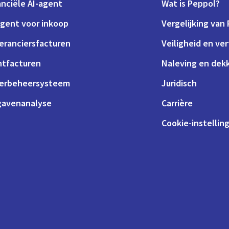
anciële AI-agent
Wat is Peppol?
agent voor inkoop
Vergelijking van
eranciersfacturen
Veiligheid en ve
ntfacturen
Naleving en dek
erbeheersysteem
Juridisch
gavenanalyse
Carrière
Cookie-instellin