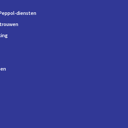
 Peppol-diensten
rtrouwen
king
gen