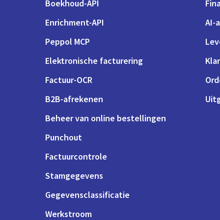
Boekhoud-API
Fin
Enrichment-API
AI-
Peppol MCP
Lev
Elektronische facturering
Kla
Factuur-OCR
Ord
B2B-afrekenen
Uit
Beheer van online bestellingen
Punchout
Factuurcontrole
Stamgegevens
Gegevensclassificatie
Werkstroom