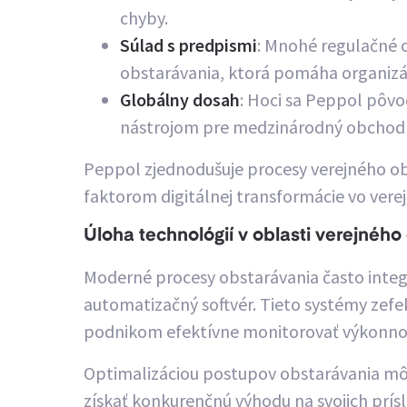
chyby.
Súlad s predpismi
: Mnohé regulačné 
obstarávania, ktorá pomáha organizá
Globálny dosah
: Hoci sa Peppol pôvo
nástrojom pre medzinárodný obchod 
Peppol zjednodušuje procesy verejného obs
faktorom digitálnej transformácie vo vere
Úloha technológií v oblasti verejného
Moderné procesy obstarávania často integr
automatizačný softvér. Tieto systémy zefe
podnikom efektívne monitorovať výkonno
Optimalizáciou postupov obstarávania môžu
získať konkurenčnú výhodu na svojich prís