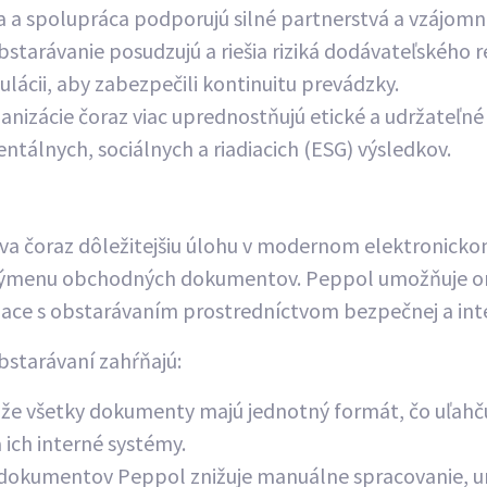
 a spolupráca podporujú silné partnerstvá a vzájomn
starávanie posudzujú a riešia riziká dodávateľského r
ulácii, aby zabezpečili kontinuitu prevádzky.
ganizácie čoraz viac uprednostňujú etické a udržateľn
tálnych, sociálnych a riadiacich (ESG) výsledkov.
va čoraz dôležitejšiu úlohu v modernom elektronicko
výmenu obchodných dokumentov. Peppol umožňuje org
iace s obstarávaním prostredníctvom bezpečnej a inte
starávaní zahŕňajú:
 že všetky dokumenty majú jednotný formát, čo uľahč
ich interné systémy.
dokumentov Peppol znižuje manuálne spracovanie, urý