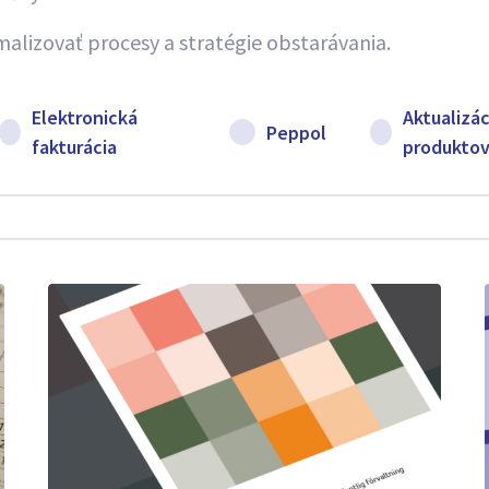
timalizovať procesy a stratégie obstarávania.
Elektronická
Aktualizác
Peppol
fakturácia
produkto