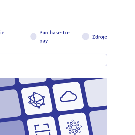
ie
Purchase-to-
Zdroje
v
pay