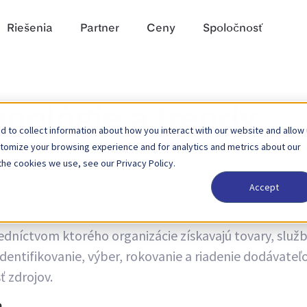
Riešenia
Partner
Ceny
Spoločnosť
hnológie a trendy
 to collect information about how you interact with our website and allow
stomize your browsing experience and for analytics and metrics about our
the cookies we use, see our Privacy Policy.
Accept
edníctvom ktorého organizácie získavajú tovary, služb
identifikovanie, výber, rokovanie a riadenie dodávateľ
 zdrojov.