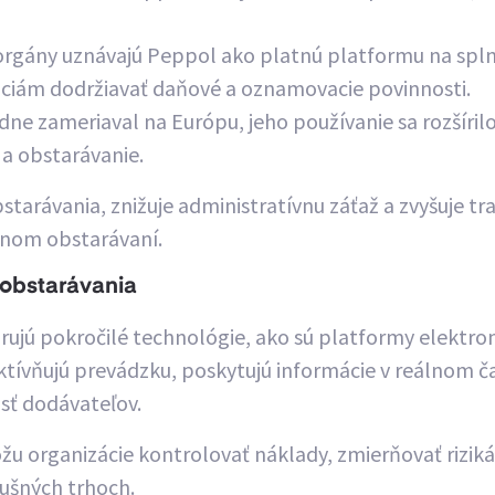
orgány uznávajú Peppol ako platnú platformu na spln
ciám dodržiavať daňové a oznamovacie povinnosti.
dne zameriaval na Európu, jeho používanie sa rozšíril
a obstarávanie.
tarávania, znižuje administratívnu záťaž a zvyšuje t
jnom obstarávaní.
 obstarávania
ujú pokročilé technológie, ako sú platformy elektron
ktívňujú prevádzku, poskytujú informácie v reálnom č
sť dodávateľov.
 organizácie kontrolovať náklady, zmierňovať riziká, 
lušných trhoch.