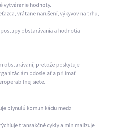
é vytváranie hodnoty.
eťazca, vrátane narušení, výkyvov na trhu,
é postupy obstarávania a hodnotia
m obstarávaní, pretože poskytuje
anizáciám odosielať a prijímať
roperabilnej siete.
uje plynulú komunikáciu medzi
chľuje transakčné cykly a minimalizuje