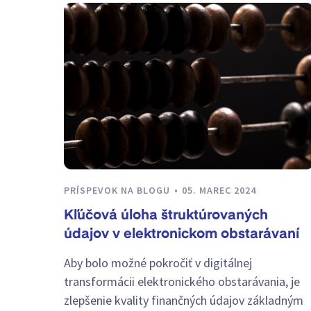
PRÍSPEVOK NA BLOGU
05. MAREC 2024
Kľúčová úloha štruktúrovaných
údajov v elektronickom obstarávaní
Aby bolo možné pokročiť v digitálnej
transformácii elektronického obstarávania, je
zlepšenie kvality finančných údajov základným