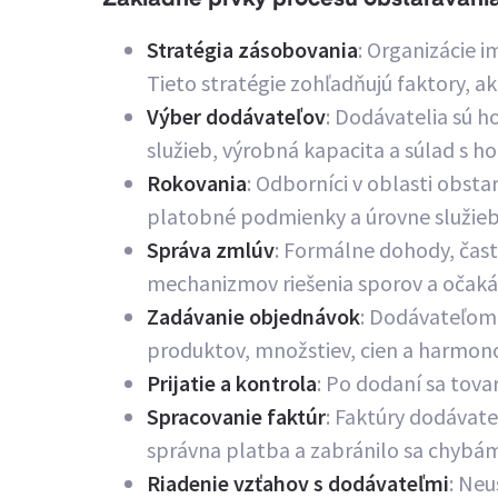
Základné prvky procesu obstarávani
Stratégia zásobovania
: Organizácie i
Tieto stratégie zohľadňujú faktory, ak
Výber dodávateľov
: Dodávatelia sú h
služieb, výrobná kapacita a súlad s h
Rokovania
: Odborníci v oblasti obst
platobné podmienky a úrovne služieb,
Správa zmlúv
: Formálne dohody, čas
mechanizmov riešenia sporov a očaká
Zadávanie objednávok
: Dodávateľom 
produktov, množstiev, cien a harmo
Prijatie a kontrola
: Po dodaní sa tova
Spracovanie faktúr
: Faktúry dodávate
správna platba a zabránilo sa chybám
Riadenie vzťahov s dodávateľmi
: Ne