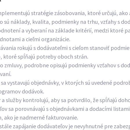
a
mplementujú stratégie zásobovania, ktoré určujú, ako 
o sú náklady, kvalita, podmienky na trhu, vzťahy s dod
odnotení a vyberaní na základe kritérií, medzi ktoré pa
odnotami a cieľmi organizácie.
arávania rokujú s dodávateľmi s cieľom stanoviť podm
 ktoré spĺňajú potreby oboch strán.
to zmluvy, podrobne opisujú podmienky vzťahov s do
vaní.
sa vystavujú objednávky, v ktorých sú uvedené podro
nogramov dodávok.
r a služby kontrolujú, aby sa potvrdilo, že spĺňajú doh
ľov sa porovnávajú s objednávkami a dodacími listami,
, ako je nadmerné fakturovanie.
ustále zapájanie dodávateľov je nevyhnutné pre zabe