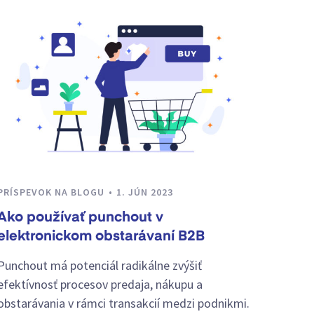
PRÍSPEVOK NA BLOGU
1. JÚN 2023
Ako používať punchout v
elektronickom obstarávaní B2B
Punchout má potenciál radikálne zvýšiť
efektívnosť procesov predaja, nákupu a
obstarávania v rámci transakcií medzi podnikmi.