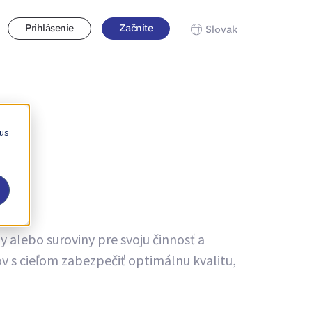
Prihlásenie
Začnite
Slovak
 us
y alebo suroviny pre svoju činnosť a
ov s cieľom zabezpečiť optimálnu kvalitu,