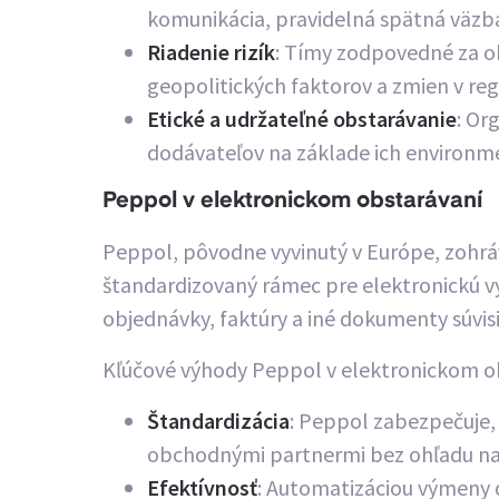
komunikácia, pravidelná spätná väzba
Riadenie rizík
: Tímy zodpovedné za ob
geopolitických faktorov a zmien v reg
Etické a udržateľné obstarávanie
: Or
dodávateľov na základe ich environmen
Peppol v elektronickom obstarávaní
Peppol, pôvodne vyvinutý v Európe, zohrá
štandardizovaný rámec pre elektronickú 
objednávky, faktúry a iné dokumenty súvis
Kľúčové výhody Peppol v elektronickom ob
Štandardizácia
: Peppol zabezpečuje,
obchodnými partnermi bez ohľadu na 
Efektívnosť
: Automatizáciou výmeny 