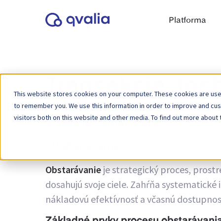
Platforma
Transakcie, tec
This website stores cookies on your computer. These cookies are used
to remember you. We use this information in order to improve and cu
visitors both on this website and other media. To find out more about 
Kategória:
Obstarávanie
Obstarávanie
Obstarávanie
je strategický proces, prostr
dosahujú svoje ciele. Zahŕňa systematické 
nákladovú efektívnosť a včasnú dostupnosť