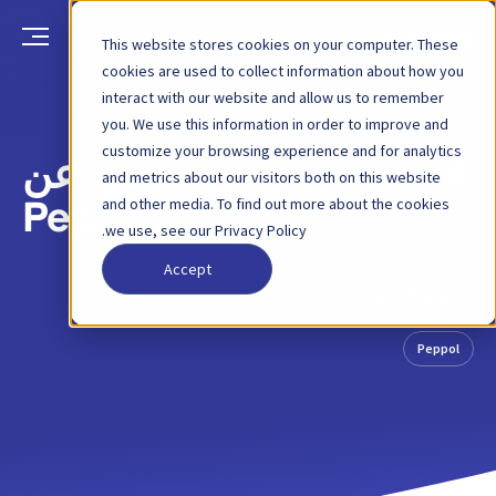
This website stores cookies on your computer. These
cookies are used to collect information about how you
interact with our website and allow us to remember
العودة
منشور مدونة
18 يونيو 2018
you. We use this information in order to improve and
customize your browsing experience and for analytics
4 أشياء يجب أن تعرفها عن
and metrics about our visitors both on this website
and other media. To find out more about the cookies
Peppol
we use, see our Privacy Policy.
Accept
الفواتير الإلكترونية
Peppol