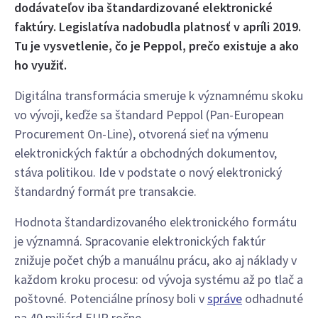
dodávateľov iba štandardizované elektronické
faktúry. Legislatíva nadobudla platnosť v apríli 2019.
Tu je vysvetlenie, čo je Peppol, prečo existuje a ako
ho využiť.
Digitálna transformácia smeruje k významnému skoku
vo vývoji, keďže sa štandard Peppol (Pan-European
Procurement On-Line), otvorená sieť na výmenu
elektronických faktúr a obchodných dokumentov,
stáva politikou. Ide v podstate o nový elektronický
štandardný formát pre transakcie.
Hodnota štandardizovaného elektronického formátu
je významná. Spracovanie elektronických faktúr
znižuje počet chýb a manuálnu prácu, ako aj náklady v
každom kroku procesu: od vývoja systému až po tlač a
poštovné. Potenciálne prínosy boli v
správe
odhadnuté
na 40 miliárd EUR ročne.