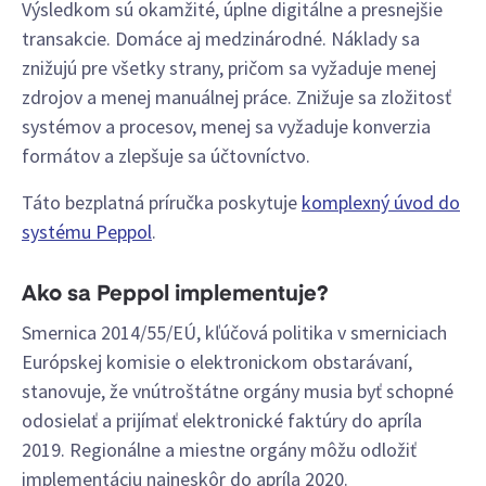
Výsledkom sú okamžité, úplne digitálne a presnejšie
transakcie. Domáce aj medzinárodné. Náklady sa
znižujú pre všetky strany, pričom sa vyžaduje menej
zdrojov a menej manuálnej práce. Znižuje sa zložitosť
systémov a procesov, menej sa vyžaduje konverzia
formátov a zlepšuje sa účtovníctvo.
Táto bezplatná príručka poskytuje
komplexný úvod do
systému Peppol
.
Ako sa Peppol implementuje?
Smernica 2014/55/EÚ, kľúčová politika v smerniciach
Európskej komisie o elektronickom obstarávaní,
stanovuje, že vnútroštátne orgány musia byť schopné
odosielať a prijímať elektronické faktúry do apríla
2019. Regionálne a miestne orgány môžu odložiť
implementáciu najneskôr do apríla 2020.