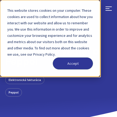
This website stores cookies on your computer. These
cookies are used to collect information about how you
interact with our website and allow us to remember
SPÄŤ
PRÍSPEVOK NA BLOGU
18. JÚN 2018
you. We use this information in order to improve and
customize your browsing experience and for analytics
4 veci, ktoré
and metrics about our visitors both on this website
and other media. To find out more about the cookies
potrebujete vedieť o
we use, see our Privacy Policy.
Peppol
Accept
Elektronická fakturácia
Peppol