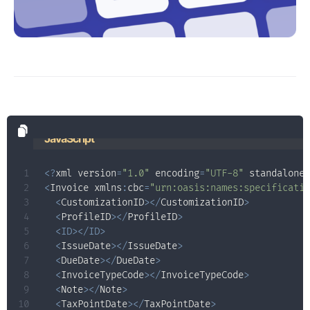
JavaScript
<
?
xml version
=
"1.0"
 encoding
=
"UTF-8"
 standalon
<
Invoice xmlns
:
cbc
=
"urn:oasis:names:specificat
<
CustomizationID
>
<
/
CustomizationID
>
<
ProfileID
>
<
/
ProfileID
>
<
ID
>
<
/
ID
>
<
IssueDate
>
<
/
IssueDate
>
<
DueDate
>
<
/
DueDate
>
<
InvoiceTypeCode
>
<
/
InvoiceTypeCode
>
<
Note
>
<
/
Note
>
<
TaxPointDate
>
<
/
TaxPointDate
>