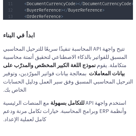
<
DocumentCurrencyCode
>
<
/
DocumentCurrencyCode
<
BuyerReference
>
<
/
BuyerReference
>
<
OrderReference
>
ابدأ في البناء
تتيح واجهة API المحاسبة تنفيذًا سريعًا للترحيل المحاسبي
المسبق للفواتير بالذكاء الاصطناعي لتحقيق أتمتة محاسبية
متكاملة. يقوم
نموذج اللغة الكبير المخصّص والمدرّب على
بيانات المعاملات
بمعالجة بيانات فواتير المورّدين، وتوفير
الترحيل المحاسبي المسبق وفق سير العمل ودليل الحسابات
الخاص بك.
استخدم واجهة API
للتكامل بسهولة
مع المنصات الرئيسية
وأنظمة ERP وبرامج المحاسبة. خيارات تكامل مرنة ودعم
كامل لعملية الإعداد.