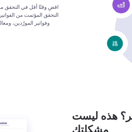
اقضِ وقتًا أقل في التحقق من 
التحقق المؤتمت من الفواتير
وفواتير المورّدين، ومعا
ير؟ هذه ليست
مشكلتك