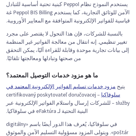
يستخدم النموذج نظام Peppol كبنية تحتية أساسية للتبادل
الآمن للوثائق التجارية، كما يستخدم Peppol BIS Billing غة
قياسية للفواتير الإلكترونية المتوافقة مع المعايير الأوروبية.
بالنسبة للشركات، فإن هذا التحول لا يقتصر على مجرد
تغيير تنظيمي. إنه انتقال من معالجة الفواتير غير المنظمة
إلى بيانات تجارية موحدة وقابلة للقراءة آليًا، يمكن التحقق
من صحتها وتبادلها ومعالجتها تلقائيًا.
ما هو مزود خدمات التوصيل المعتمد؟
يتيح
مزود خدمات تسليم الفواتير الإلكترونية المعتمد في
سلوفاكيا
– certifikovaný poskytovateľ doručovacej
služby – للشركات إرسال واستلام الفواتير الإلكترونية عبر
البنية التحتية لـ eFaktúra في سلوفاكيا.
في سلوفاكيا، يُعرف هذا الدور أيضًا باسم «digitálny
poštár». ويتولى المزود مسؤولية التسليم الآمن والموثوق