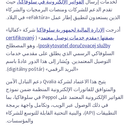
لخدمات إرسال
الفواتير الإلكترونية في سلوفاكيا،
حيث
تقدم الدعم للشركات ومنصات البرمجيات والشركاء
الذين يستعدون لتطبيق إطار عمل «eFaktúra» في البلاد.
أدرجت
الإدارة المالية لجمهورية سلوفاكيا
شركة «كفاليا»
بصفتها «مقدم خدمات توصيل معتمد
» (
certifikovaný
poskytovateľ doručovacej služby
)، وهو المصطلح
السلوفاكي الرسمي الذي يطلق على مقدمي خدمات
التوصيل المعتمدين. ويُشار إلى هذا الدور عادةً باسم
«البريد الرقمي» (digitálny poštár).
يتيح هذا الاعتماد لشركة Qvalia دعم التبادل الآمن
والمتوافق للفاتورات الإلكترونية المنظمة ضمن نموذج
الفواتير الإلكترونية المعتمد على Peppol في سلوفاكيا، بما
في ذلك الوصول عبر الويب، وتكامل واجهة برمجة
التطبيقات (API)، والبنية التحتية القابلة للتوسع للشركاء
والمؤسسات.