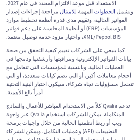
الاستعداد قبل موعد الالتزام المحدد في عام 2027.
وتشمل
الخطوات
المهمة
للامتثال
مراجعة إجراءات إصدار
الفواتير الحالية، وتقييم مدى قدرة أنظمة تخطيط موارد
المؤسسات (ERP) أو أنظمة المحاسبة على دعم فواتير
XML/Peppol BIS، واختيار مزود خدمة توصيل معتمد.
كما ينبغي على الشركات تقييم كيفية التحقق من صحة
بيانات الفواتير الإلكترونية ومراقبتها وأرشفتها ودمجها في
العمليات المالية. وبالنسبة للمؤسسات التي تتعامل مع
أحجام معاملات أكبر، أو التي تضم كيانات متعددة، أو التي
تتحمل مسؤوليات تجاه شركاء، سيكون اختيار البنية التحتية
أمراً بالغ الأهمية.
تدعم Qvalia كلاً من الاستخدام المباشر للأعمال والنماذج
المتكاملة. يمكن للشركات استخدام Qvalia عبر واجهة
ويب أو ربط أنظمتها الحالية من خلال واجهات برمجة
التطبيقات (API) وعمليات التكامل. ويمكن للشركاء
والمنصات استخدام البنية التحتية لـ Qvalia لدعم خدمات