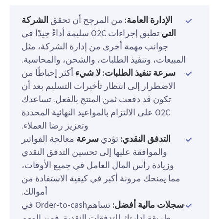
الإدارة العامة:
من المرجح أن تحقق
الشركة
التي
تطبق إجراءات O2C سليمة أداءً جيدًا في
جوانب مهمة أخرى من إدارة الشركة، مثل
المبيعات، وتنفيذ الطلبات، والشحن، والمحاسبة.
سرعة تنفيذ الطلبات: لا شيء
أكثر إحباطًا من
الاضطرار إلى انتظار تأخيرات التسليم بعد أن
تكون قد دفعت ثمن المنتج بالفعل. تساعدك
O2C على الالتزام بالمواعيد النهائية المحددة
وتعزيز رضا العملاء.
التدفق النقدي:
تؤدي
سرعة
معالجة الفواتير
والموافقة عليها إلى تحسين التدفق النقدي
وزيادة رأس المال العامل في جميع الأوقات،
مما يمنحك مرونة أكبر في كيفية الاستفادة من
أموالك.
سجلات مالية أفضل:
تساهمOrder-to-cash في
طريقة إدارتك للتدفقات النقدية. فمن المهم