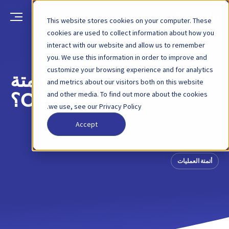
This website stores cookies on your computer. These
cookies are used to collect information about how you
interact with our website and allow us to remember
العودة
منشور مدونة
20 مايو 2022
you. We use this information in order to improve and
customize your browsing experience and for analytics
ما هي أهم مزايا أتمتة
and metrics about our visitors both on this website
and other media. To find out more about the cookies
عملية O2C؟
we use, see our Privacy Policy.
Accept
Order-to-cash
أتمتة العمليات