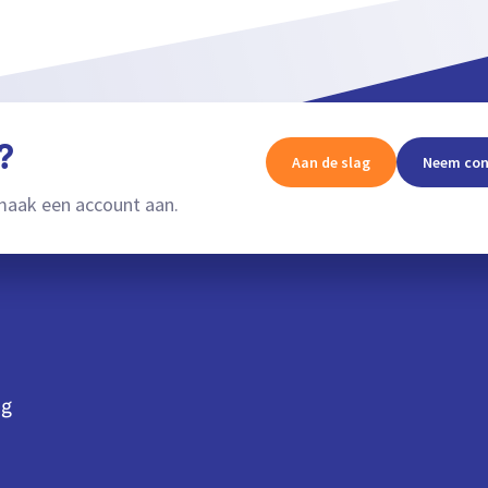
?
Aan de slag
Neem con
aak een account aan.
ng