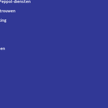
 Peppol-diensten
rtrouwen
king
gen