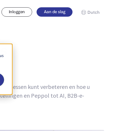
Inloggen
Aan de slag
Dutch
ds
 us
u processen kunt verbeteren en hoe u
tellingen en Peppol tot AI, B2B-e-