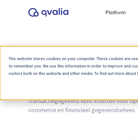
Platform
Transacties, te
This website stores cookies on your computer. These cookies are used
to remember you. We use this information in order to improve and cu
visitors both on this website and other media. To find out more about 
Tag:
E-facturering
Inzichten in transacties, technologieën e
transactiegegevens kunt inzetten voor ope
commerce en financieel gegevensbeheer.