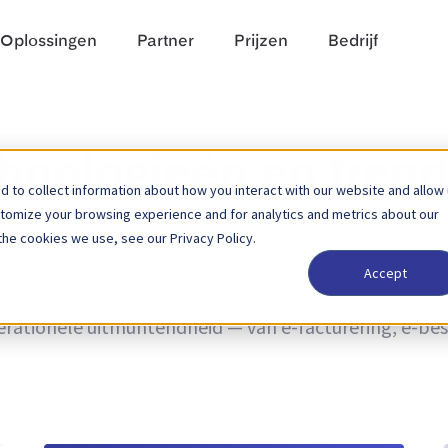
Oplossingen
Partner
Prijzen
Bedrijf
chnologieën en tren
 to collect information about how you interact with our website and allow
stomize your browsing experience and for analytics and metrics about our
the cookies we use, see our Privacy Policy.
Accept
n trends, en nieuws over productupdates. Ontdek hoe 
rationele uitmuntendheid — van e-facturering, e-bes