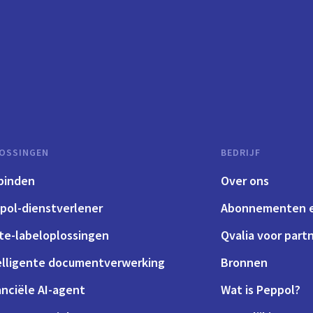
OSSINGEN
BEDRIJF
binden
Over ons
pol-dienstverlener
Abonnementen e
te-labeloplossingen
Qvalia voor part
elligente documentverwerking
Bronnen
anciële AI-agent
Wat is Peppol?