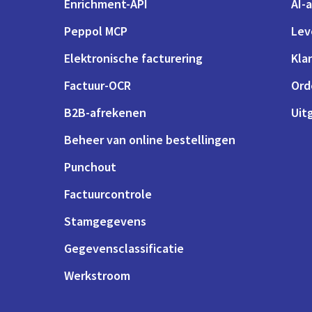
Enrichment-API
AI-
Peppol MCP
Lev
Elektronische facturering
Kla
Factuur-OCR
Ord
B2B-afrekenen
Uit
Beheer van online bestellingen
Punchout
Factuurcontrole
Stamgegevens
Gegevensclassificatie
Werkstroom