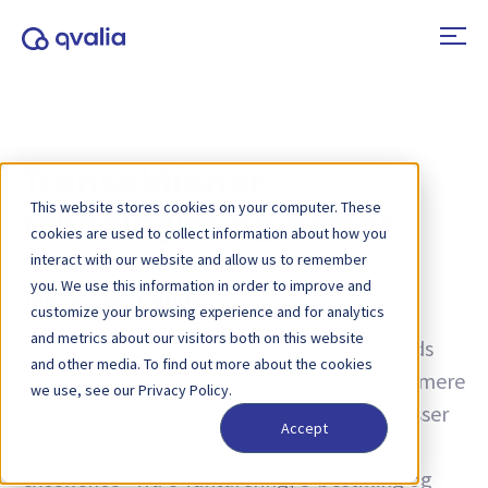
Transaktioner,
This website stores cookies on your computer. These
teknologier og trends
cookies are used to collect information about how you
interact with our website and allow us to remember
you. We use this information in order to improve and
Tag:
E-fakturering
customize your browsing experience and for analytics
and metrics about our visitors both on this website
Indsigt i transaktioner, teknologier og trends
and other media. To find out more about the cookies
samt nyheder om produktopdateringer. Få mere
we use, see our Privacy Policy.
at vide om, hvordan du kan forbedre processer
Accept
og bruge transaktionsdata til operationel
excellence - fra e-fakturering, e-bestilling og