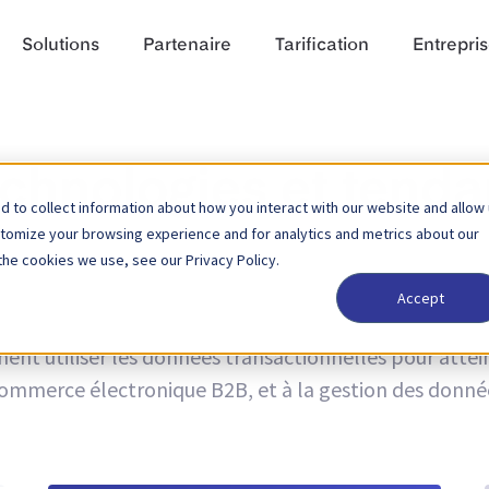
Solutions
Partenaire
Tarification
Entrepri
echnologies et tend
 to collect information about how you interact with our website and allow
stomize your browsing experience and for analytics and metrics about our
the cookies we use, see our Privacy Policy.
Accept
ogies et les tendances, ainsi que des informations sur 
t utiliser les données transactionnelles pour atteind
u commerce électronique B2B, et à la gestion des donnée