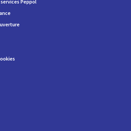
services Peppol
iance
uverture
cookies