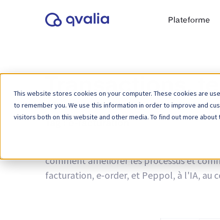
Plateforme
Transactions, t
This website stores cookies on your computer. These cookies are used
to remember you. We use this information in order to improve and cu
visitors both on this website and other media. To find out more about 
Tag :
e-facturation
Des idées sur les transactions, les technol
comment améliorer les processus et commen
facturation, e-order, et Peppol, à l'IA, a