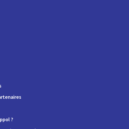
s
artenaires
ppol ?