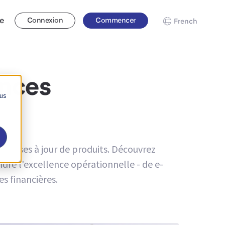
se
Connexion
Commencer
French
ances
 us
les mises à jour de produits. Découvrez
re l'excellence opérationnelle - de e-
s financières.