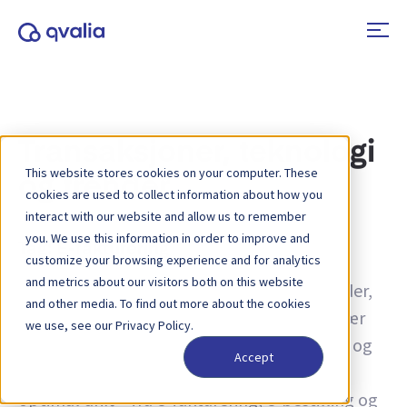
Transaksjoner, teknologi
This website stores cookies on your computer. These
og trender
cookies are used to collect information about how you
interact with our website and allow us to remember
you. We use this information in order to improve and
Tag:
E-fakturering
customize your browsing experience and for analytics
and metrics about our visitors both on this website
Innsikt i transaksjoner, teknologier og trender,
and other media. To find out more about the cookies
samt nyheter om produktoppdateringer. Lær
we use, see our Privacy Policy.
mer om hvordan du kan forbedre prosesser og
Accept
hvordan du kan bruke transaksjonsdata for
optimal drift – fra e-fakturering, e-bestilling og