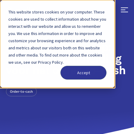
This website stores cookies on your computer. These
cookies are used to collect information about how you
interact with our website and allow us to remember
TERUG
BLOGBERICHT
30 MAART 2022
you. We use this information in order to improve and
customize your browsing experience and for analytics
O2C stap voor stap:
and metrics about our visitors both on this website
and other media. To find out more about the cookies
een korte handleiding
we use, see our Privacy Policy.
voor het order-to-cash
Accept
Order-to-cash