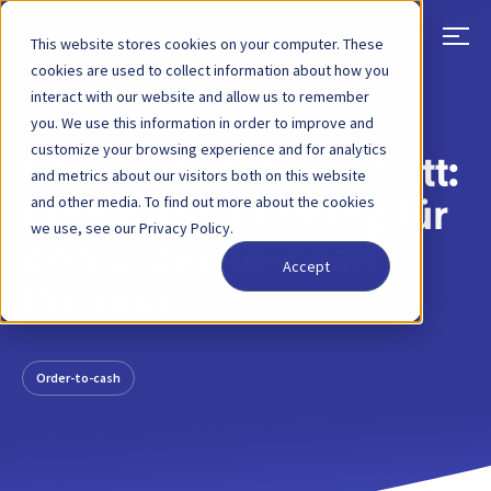
This website stores cookies on your computer. These
cookies are used to collect information about how you
interact with our website and allow us to remember
ZURÜCK
BLOG-BEITRAG
30 MÄR, 2022
you. We use this information in order to improve and
customize your browsing experience and for analytics
O2C Schritt für Schritt:
and metrics about our visitors both on this website
and other media. To find out more about the cookies
Eine Kurzanleitung für
we use, see our Privacy Policy.
den order-to-cash
Accept
Prozess
Order-to-cash