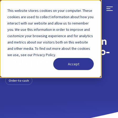
This website stores cookies on your computer. These
cookies are used to collect information about how you
interact with our website and allow us to remember
TILBAKE
BLOGGINNLEGG
30 MAR, 2022
you. We use this information in order to improve and
customize your browsing experience and for analytics
O2C trinn for trinn: En
and metrics about our visitors both on this website
and other media. To find out more about the cookies
rask guide til order-to-
we use, see our Privacy Policy.
cash prosessen
Accept
Order-to-cash