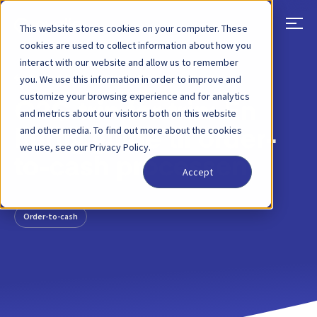
This website stores cookies on your computer. These
cookies are used to collect information about how you
interact with our website and allow us to remember
TILBAGE
BLOGINDLÆG
30 MAR, 2022
you. We use this information in order to improve and
customize your browsing experience and for analytics
O2C trin for trin: En
and metrics about our visitors both on this website
and other media. To find out more about the cookies
hurtig guide til order-
we use, see our Privacy Policy.
to-cash processen
Accept
Order-to-cash