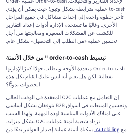
لإعداد التقارير والتحليلات. Order-to-cash عملية Order-
to-cash عملية مترابطة بشكل وثيق؛ حيث يمكن أن يؤدي
تأخر خطوة واحدة إلى إحداث مشاكل في جميع المراحل
الأخرى. وغالبًا ما تستخدم الإدارة أدوات إعداد التقارير
للكشف عن المشكلات الصغيرة ومعالجتها من أجل
تحسين عملية «من الطلب إلى التحصيل» بشكل عام.
تبسيط order-to-cash " من خلال الأتمتة
Order-to-cash متعددة الأوجه وتتطلب جهدًا كبيرًا لإدارتها
بفعالية. لكن هل تعلم أنه ليس عليك القيام بكل هذه
الخطوات يدويًّا؟
إن التعامل مع عمليات O2C المعقدة في الوقت الحالي
وتحسين المبيعات في أسواق B2B يتوقفان بشكل أساسي
على امتلاك الأدوات المناسبة لهذه المهمة. ولهذا السبب
تزداد شعبية أتمتة عمليات O2C بشكل متزايد.
مع
Autobilling،
يمكنك أتمتة عملية إصدار الفواتير بدءًا من