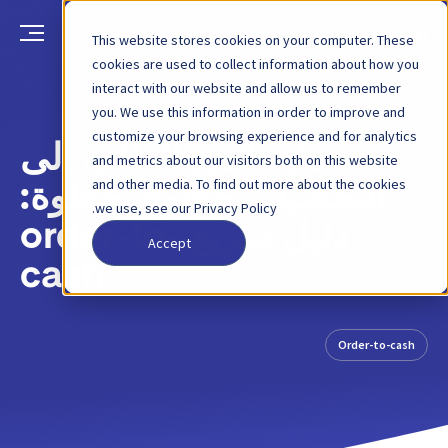
This website stores cookies on your computer. These
cookies are used to collect information about how you
interact with our website and allow us to remember
العودة
منشور مدونة
30 مارس 2022
you. We use this information in order to improve and
customize your browsing experience and for analytics
عملية "من الطلب إلى
and metrics about our visitors both on this website
and other media. To find out more about the cookies
التحصيل" خطوة بخطوة:
we use, see our Privacy Policy.
دليل سريع order-to-
Accept
cash
Order-to-cash