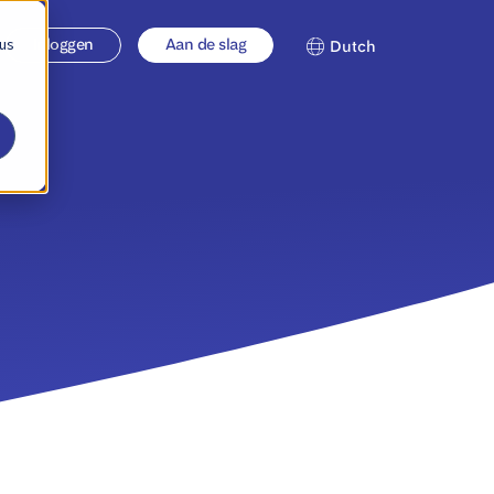
 us
Inloggen
Aan de slag
Dutch