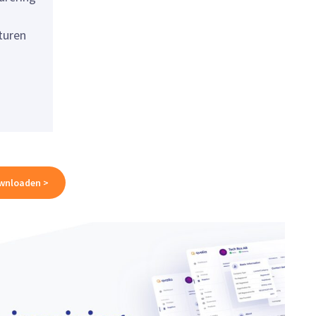
turen
wnloaden >