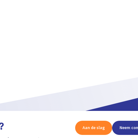
?
Aan de slag
Neem con