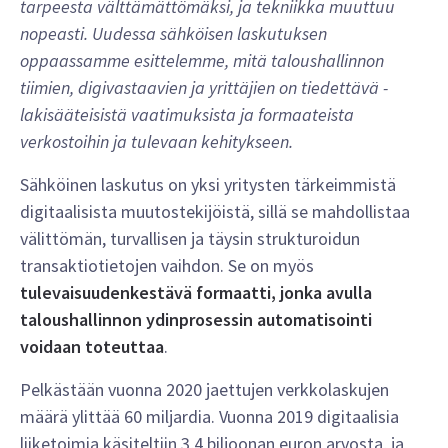
tarpeesta välttämättömäksi, ja tekniikka muuttuu
nopeasti. Uudessa sähköisen laskutuksen
oppaassamme esittelemme, mitä taloushallinnon
tiimien, digivastaavien ja yrittäjien on tiedettävä -
lakisääteisistä vaatimuksista ja formaateista
verkostoihin ja tulevaan kehitykseen.
Sähköinen laskutus on yksi yritysten tärkeimmistä
digitaalisista muutostekijöistä, sillä se mahdollistaa
välittömän, turvallisen ja täysin strukturoidun
transaktiotietojen vaihdon. Se on myös
tulevaisuudenkestävä formaatti, jonka avulla
taloushallinnon ydinprosessin automatisointi
voidaan toteuttaa
.
Pelkästään vuonna 2020 jaettujen verkkolaskujen
määrä ylittää 60 miljardia. Vuonna 2019 digitaalisia
liiketoimia käsiteltiin 3,4 biljoonan euron arvosta, ja