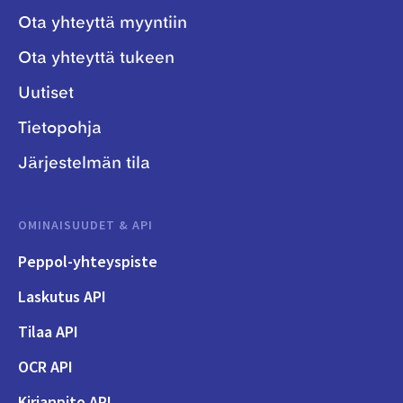
Ota yhteyttä myyntiin
Ota yhteyttä tukeen
Uutiset
Tietopohja
Järjestelmän tila
OMINAISUUDET & API
Peppol-yhteyspiste
Laskutus API
Tilaa API
OCR API
Kirjanpito API