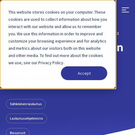
This website stores cookies on your computer. These
cookies are used to collect information about how you
interact with our website and allow us to remember
TAKAISIN
BLOGIKIRJOITUS
26 TAMMIKUU, 2021
you. We use this information in order to improve and
customize your browsing experience and for analytics
Uusi opas sähköiseen
and metrics about our visitors both on this website
and other media. To find out more about the cookies
laskutukseen -
we use, see our Privacy Policy.
perusteista
Accept
osaamiseen
Sähköinen laskutus
Laskutusohjelmisto
Resurssit