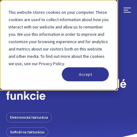
This website stores cookies on your computer. These
cookies are used to collect information about how you
interact with our website and allow us to remember
SPÄŤ
PRÍSPEVOK NA BLOGU
26. JANUÁR 2021
you. We use this information in order to improve and
customize your browsing experience and for analytics
Nový sprievodca
and metrics about our visitors both on this website
and other media. To find out more about the cookies
elektronickou
we use, see our Privacy Policy.
fakturáciou – od
Accept
základov po pokročilé
funkcie
Elektronická fakturácia
Softvér na fakturáciu