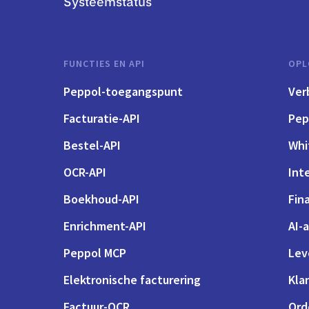
Systeemstatus
FUNCTIES EN API
OPL
Peppol-toegangspunt
Ver
Facturatie-API
Pep
Bestel-API
Whi
OCR-API
Int
Boekhoud-API
Fin
Enrichment-API
AI-
Peppol MCP
Lev
Elektronische facturering
Kla
Factuur-OCR
Ord