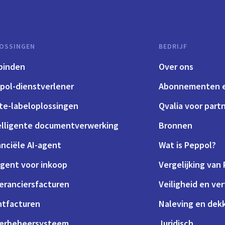
OSSINGEN
BEDRIJF
binden
Over ons
pol-dienstverlener
Abonnementen e
te-labeloplossingen
Qvalia voor part
elligente documentverwerking
Bronnen
anciële AI-agent
Wat is Peppol?
agent voor inkoop
Vergelijking van
eranciersfacturen
Veiligheid en ve
ntfacturen
Naleving en dek
erbeheersysteem
Juridisch