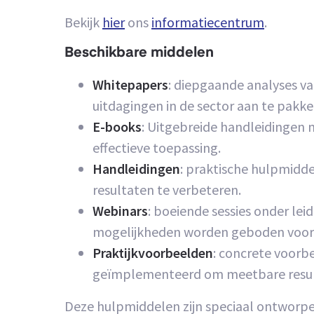
Bekijk
hier
ons
informatiecentrum
.
Beschikbare middelen
Whitepapers
: diepgaande analyses v
uitdagingen in de sector aan te pakke
E-books
: Uitgebreide handleidingen m
effectieve toepassing.
Handleidingen
: praktische hulpmidde
resultaten te verbeteren.
Webinars
: boeiende sessies onder le
mogelijkheden worden geboden voor li
Praktijkvoorbeelden
: concrete voorb
geïmplementeerd om meetbare resul
Deze hulpmiddelen zijn speciaal ontworpen