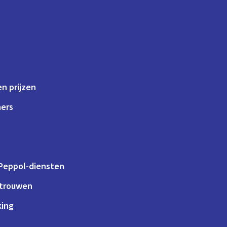
n prijzen
ners
 Peppol-diensten
rtrouwen
king