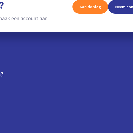
?
Aan de slag
Neem con
aak een account aan.
ng