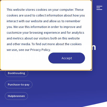
This website stores cookies on your computer. These
cookies are used to collect information about how you
interact with our website and allow us to remember
TERUG
BLOGBERICHT
24 JUNI 2020
you. We use this information in order to improve and
customize your browsing experience and for analytics
[Infographic] De
and metrics about our visitors both on this website
and other media. To find out more about the cookies
verborgen kosten van
we use, see our Privacy Policy.
fouten in facturen
Accept
Boekhouding
Purchase-to-pay
Hulpbronnen