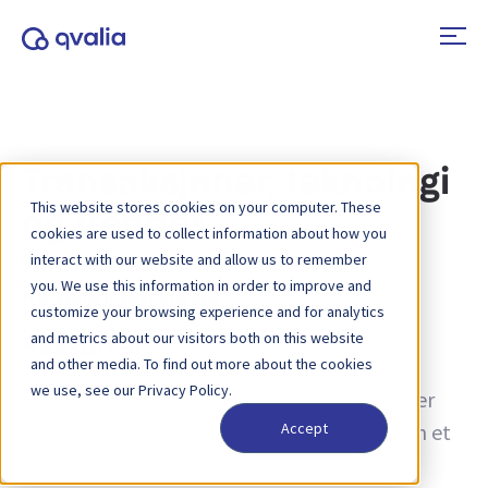
Transaksjoner, teknologi
This website stores cookies on your computer. These
og trender
cookies are used to collect information about how you
interact with our website and allow us to remember
you. We use this information in order to improve and
Kategori:
Ressurser
customize your browsing experience and for analytics
and metrics about our visitors both on this website
Ressurser
and other media. To find out more about the cookies
we use, see our Privacy Policy.
Oppdag vår omfattende samling av ressurser
som gir deg ekspertinnsikt og veiledning om et
Accept
bredt spekter av emner. Enten du ønsker å