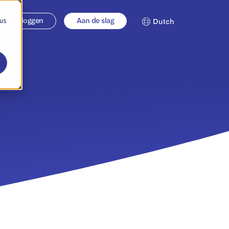
 us
Inloggen
Aan de slag
Dutch