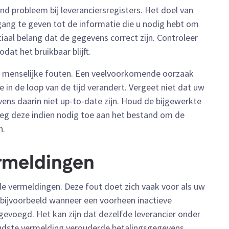
d probleem bij leveranciersregisters. Het doel van
gang te geven tot de informatie die u nodig hebt om
uciaal belang dat de gegevens correct zijn. Controleer
dat het bruikbaar blijft.
van menselijke fouten. Een veelvoorkomende oorzaak
e in de loop van de tijd verandert. Vergeet niet dat uw
vens daarin niet up-to-date zijn. Houd de bijgewerkte
oeg deze indien nodig toe aan het bestand om de
n.
ermeldingen
e vermeldingen. Deze fout doet zich vaak voor als uw
 bijvoorbeeld wanneer een voorheen inactieve
evoegd. Het kan zijn dat dezelfde leverancier onder
oudste vermelding verouderde betalingsgegevens