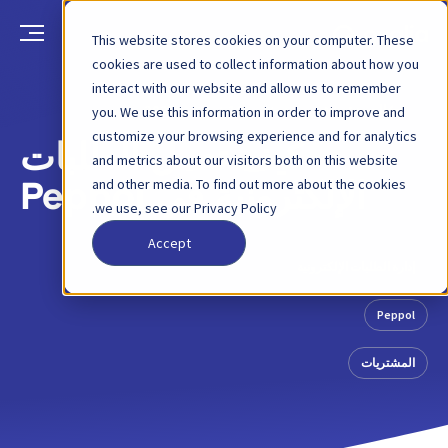
This website stores cookies on your computer. These
cookies are used to collect information about how you
interact with our website and allow us to remember
العودة
منشور مدونة
16 نوفمبر 2022
you. We use this information in order to improve and
customize your browsing experience and for analytics
كيف تعمل الطلبات
and metrics about our visitors both on this website
and other media. To find out more about the cookies
الإلكترونية في Peppol
we use, see our Privacy Policy.
Accept
إدارة الطلبات الإلكترونية
Peppol
المشتريات