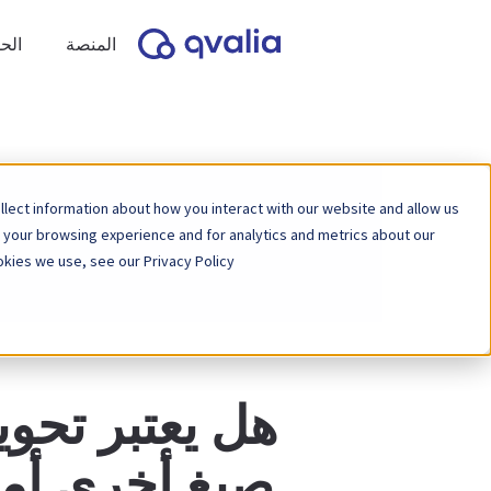
المنصة
الح
lect information about how you interact with our website and allow us
 your browsing experience and for analytics and metrics about our
ا
kies we use, see our Privacy Policy.
هل يعتبر تحوي
صيغ أخرى أمرا