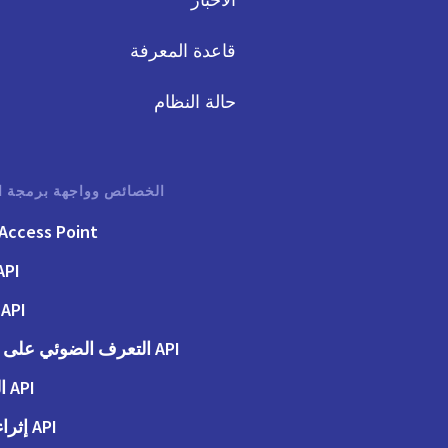
الأخبار
قاعدة المعرفة
حالة النظام
الخصائص وواجهة برمجة ا
Access Point
API الفوت
API الطلبات
API التعرف الضوئي على الحروف
API المحاسبة
API إثراء البيانات