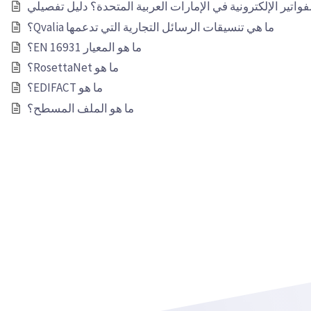
فواتير الإلكترونية في الإمارات العربية المتحدة؟ دليل تفصيلي
ما هي تنسيقات الرسائل التجارية التي تدعمها Qvalia؟
ما هو المعيار EN 16931؟
ما هو RosettaNet؟
ما هو EDIFACT؟
ما هو الملف المسطح؟