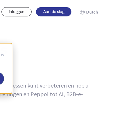
Inloggen
Aan de slag
Dutch
ds
 us
u processen kunt verbeteren en hoe u
tellingen en Peppol tot AI, B2B-e-