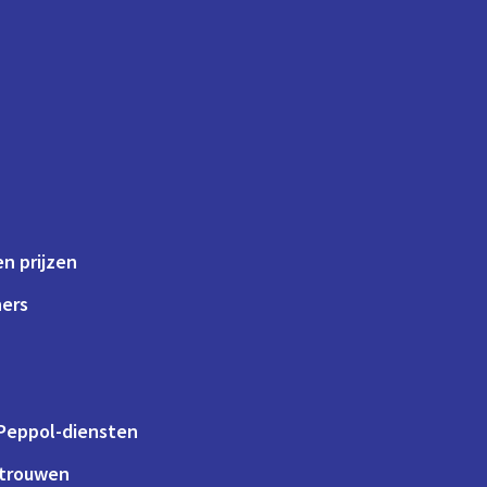
n prijzen
ners
 Peppol-diensten
rtrouwen