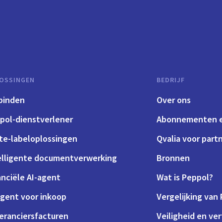
OSSINGEN
BEDRIJF
binden
Over ons
pol-dienstverlener
Abonnementen e
te-labeloplossingen
Qvalia voor part
elligente documentverwerking
Bronnen
anciële AI-agent
Wat is Peppol?
agent voor inkoop
Vergelijking van
eranciersfacturen
Veiligheid en ve