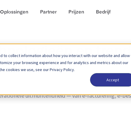
Oplossingen
Partner
Prijzen
Bedrijf
chnologieën en tren
 to collect information about how you interact with our website and allow
stomize your browsing experience and for analytics and metrics about our
the cookies we use, see our Privacy Policy.
Accept
n trends, en nieuws over productupdates. Ontdek hoe 
rationele uitmuntendheid — van e-facturering, e-bes