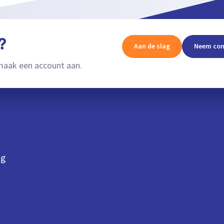
?
Aan de slag
Neem con
aak een account aan.
ng