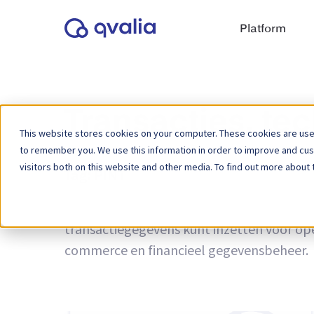
Platform
Transacties, te
This website stores cookies on your computer. These cookies are used
to remember you. We use this information in order to improve and cu
visitors both on this website and other media. To find out more about 
Tag:
PINT
Inzichten in transacties, technologieën e
transactiegegevens kunt inzetten voor ope
commerce en financieel gegevensbeheer.