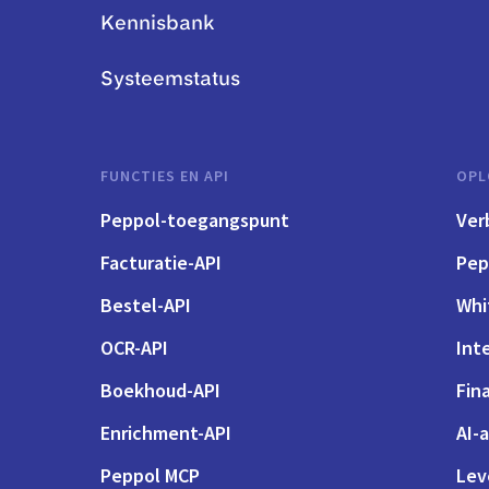
Kennisbank
Systeemstatus
FUNCTIES EN API
OPL
Peppol-toegangspunt
Ver
Facturatie-API
Pep
Bestel-API
Whi
OCR-API
Int
Boekhoud-API
Fin
Enrichment-API
AI-
Peppol MCP
Lev