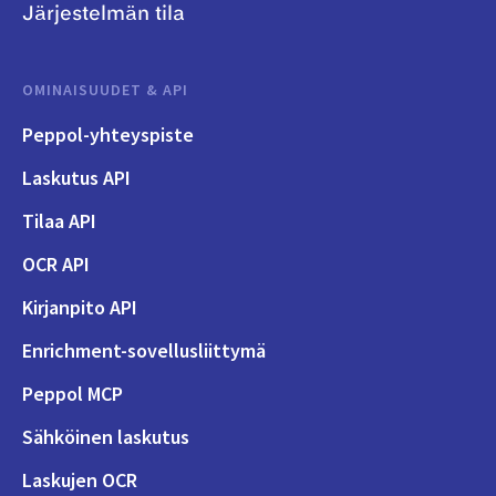
Järjestelmän tila
OMINAISUUDET & API
Peppol-yhteyspiste
Laskutus API
Tilaa API
OCR API
Kirjanpito API
Enrichment-sovellusliittymä
Peppol MCP
Sähköinen laskutus
Laskujen OCR