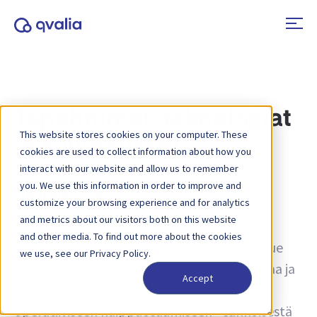
Tapahtumat, teknologiat
This website stores cookies on your computer. These
ja suuntaukset
cookies are used to collect information about how you
interact with our website and allow us to remember
you. We use this information in order to improve and
Tunniste:
PINT
customize your browsing experience and for analytics
and metrics about our visitors both on this website
Näkemyksiä liiketoimista, teknologioista ja
and other media. To find out more about the cookies
trendeistä sekä uutisia tuotepäivityksistä. Lue
we use, see our Privacy Policy.
lisää siitä, miten prosesseja voidaan parantaa ja
Accept
miten transaktiotietoja voidaan käyttää
operatiiviseen huippuosaamiseen - sähköisestä