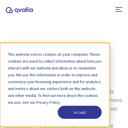
Transaktioner,
This website stores cookies on your computer. These
teknologier og trends
cookies are used to collect information about how you
interact with our website and allow us to remember
you. We use this information in order to improve and
Tag:
PINT
customize your browsing experience and for analytics
and metrics about our visitors both on this website
Indsigt i transaktioner, teknologier og trends
and other media. To find out more about the cookies
samt nyheder om produktopdateringer. Få mere
we use, see our Privacy Policy.
at vide om, hvordan du kan forbedre processer
Accept
og bruge transaktionsdata til operationel
excellence - fra e-fakturering, e-bestilling og