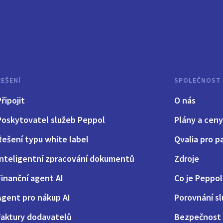
ŘEŠENÍ
SPOLEČNOST
Připojit
O nás
Poskytovatel služeb Peppol
Plány a ceny
Řešení typu white label
Qvalia pro p
Inteligentní zpracování dokumentů
Zdroje
Finanční agent AI
Co je Peppol
Agent pro nákup AI
Porovnání s
Faktury dodavatelů
Bezpečnost 