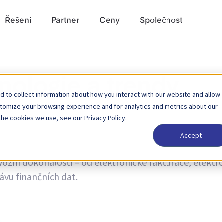
Řešení
Partner
Ceny
Společnost
nologie a trendy
 to collect information about how you interact with our website and allow
stomize your browsing experience and for analytics and metrics about our
the cookies we use, see our Privacy Policy.
Accept
endech a novinky o aktualizacích produktů. Zjistěte ví
vozní dokonalosti – od elektronické fakturace, elekt
ávu finančních dat.