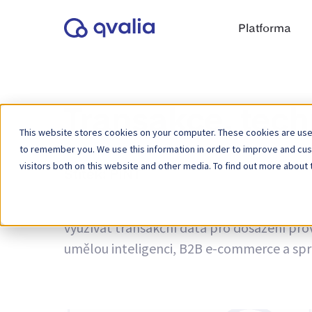
Platforma
Transakce, tech
This website stores cookies on your computer. These cookies are used
to remember you. We use this information in order to improve and cu
visitors both on this website and other media. To find out more about 
Štítek:
PINT
Informace o transakcích, technologiích a tr
využívat transakční data pro dosažení pro
umělou inteligenci, B2B e-commerce a spr