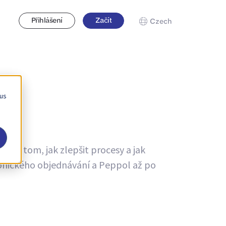
Přihlášení
Začít
Czech
 us
ce o tom, jak zlepšit procesy a jak
ronického objednávání a Peppol až po