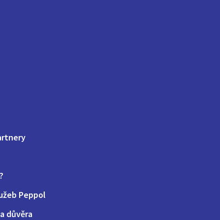
artnery
?
lužeb Peppol
a důvěra