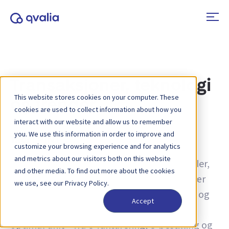
Transaksjoner, teknologi
This website stores cookies on your computer. These
og trender
cookies are used to collect information about how you
interact with our website and allow us to remember
you. We use this information in order to improve and
Tagg:
PINT
customize your browsing experience and for analytics
and metrics about our visitors both on this website
Innsikt i transaksjoner, teknologier og trender,
and other media. To find out more about the cookies
samt nyheter om produktoppdateringer. Lær
we use, see our Privacy Policy.
mer om hvordan du kan forbedre prosesser og
Accept
hvordan du kan bruke transaksjonsdata for
optimal drift – fra e-fakturering, e-bestilling og