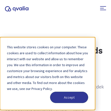
Transacties,
This website stores cookies on your computer. These
technologieën en trends
cookies are used to collect information about how you
interact with our website and allow us to remember
you. We use this information in order to improve and
Tag:
AI
customize your browsing experience and for analytics
and metrics about our visitors both on this website
Inzichten in transacties, technologieën en
and other media. To find out more about the cookies
trends, en nieuws over productupdates. Ontdek
we use, see our Privacy Policy.
hoe u processen kunt verbeteren en hoe u
Accept
transactiegegevens kunt inzetten voor
operationele uitmuntendheid — van e-