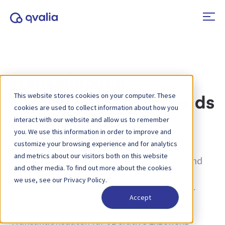
Transaktionen,
This website stores cookies on your computer. These
Technologien und Trends
cookies are used to collect information about how you
interact with our website and allow us to remember
you. We use this information in order to improve and
Tag:
KI
customize your browsing experience and for analytics
and metrics about our visitors both on this website
Einblicke in Transaktionen, Technologien und
and other media. To find out more about the cookies
Trends sowie Neuigkeiten zu
we use, see our Privacy Policy.
Produktaktualisierungen. Erfahren Sie mehr
Accept
darüber, wie Sie Prozesse verbessern und
Transaktionsdaten für operative Exzellenz