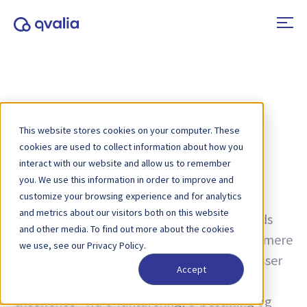
Transaktioner,
This website stores cookies on your computer. These
teknologier og trends
cookies are used to collect information about how you
interact with our website and allow us to remember
you. We use this information in order to improve and
Tag:
AI
customize your browsing experience and for analytics
and metrics about our visitors both on this website
Indsigt i transaktioner, teknologier og trends
and other media. To find out more about the cookies
samt nyheder om produktopdateringer. Få mere
we use, see our Privacy Policy.
at vide om, hvordan du kan forbedre processer
Accept
og bruge transaktionsdata til operationel
excellence - fra e-fakturering, e-bestilling og