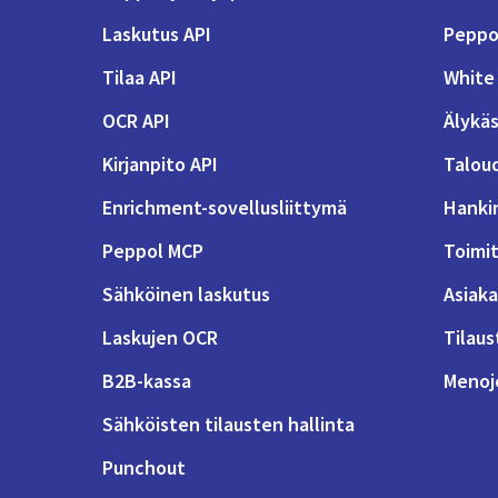
Laskutus API
Peppol
Tilaa API
White 
OCR API
Älykäs
Kirjanpito API
Talou
Enrichment-sovellusliittymä
Hanki
Peppol MCP
Toimit
Sähköinen laskutus
Asiaka
Laskujen OCR
Tilaus
B2B-kassa
Menoje
Sähköisten tilausten hallinta
Punchout