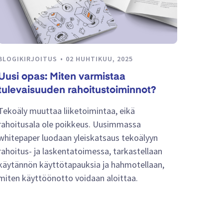
BLOGIKIRJOITUS
02 HUHTIKUU, 2025
Uusi opas: Miten varmistaa
tulevaisuuden rahoitustoiminnot?
Tekoäly muuttaa liiketoimintaa, eikä
rahoitusala ole poikkeus. Uusimmassa
whitepaper luodaan yleiskatsaus tekoälyyn
rahoitus- ja laskentatoimessa, tarkastellaan
käytännön käyttötapauksia ja hahmotellaan,
miten käyttöönotto voidaan aloittaa.