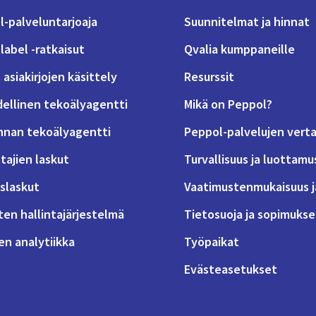
-palveluntarjoaja
Suunnitelmat ja hinnat
label -ratkaisut
Qvalia kumppaneille
 asiakirjojen käsittely
Resurssit
dellinen tekoälyagentti
Mikä on Peppol?
nnan tekoälyagentti
Peppol-palvelujen verta
tajien laskut
Turvallisuus ja luottamu
slaskut
Vaatimustenmukaisuus j
ten hallintajärjestelmä
Tietosuoja ja sopimukse
n analytiikka
Työpaikat
Evästeasetukset