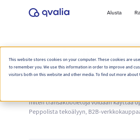
Alusta
Ra
Tapahtumat, tek
This website stores cookies on your computer. These cookies are used
to remember you. We use this information in order to improve and cu
visitors both on this website and other media. To find out more about 
Tag:
AI
Näkemyksiä liiketoimista, teknologioista ja
miten transaktiotietoja voidaan käyttää op
Peppolista tekoälyyn, B2B-verkkokauppaan