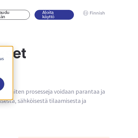
jaudu
Aloita
Finnish
ään
käyttö
kset
 us
iitä, miten prosesseja voidaan parantaa ja
sesta, sähköisestä tilaamisesta ja