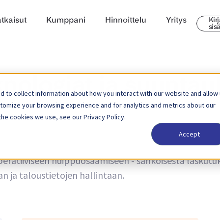
tkaisut
Kumppani
Hinnoittelu
Yritys
Kir
sis
nologiat ja suuntau
 to collect information about how you interact with our website and allow
stomize your browsing experience and for analytics and metrics about our
the cookies we use, see our Privacy Policy.
Accept
 trendeistä sekä uutisia tuotepäivityksistä. Lue lisää s
eratiiviseen huippuosaamiseen - sähköisestä laskutuk
 ja taloustietojen hallintaan.