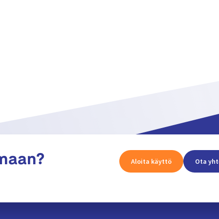
Näytä lisää
amaan?
Aloita käyttö
Ota yht