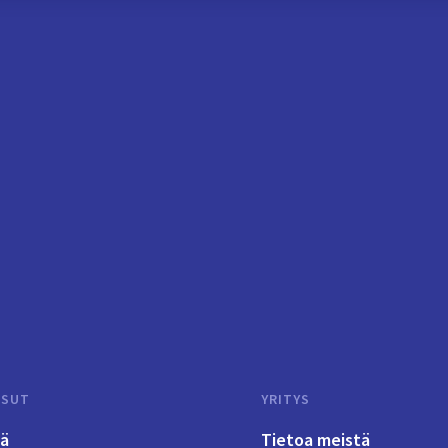
ISUT
YRITYS
tä
Tietoa meistä