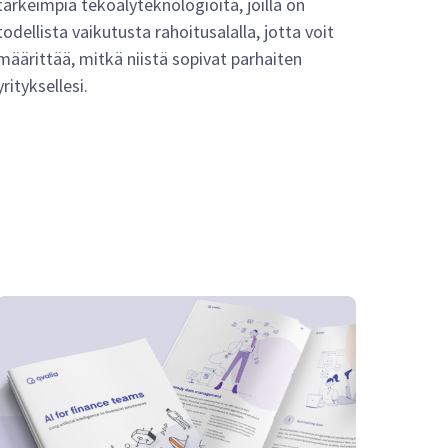
tärkeimpiä tekoälyteknologioita, joilla on
todellista vaikutusta rahoitusalalla, jotta voit
määrittää, mitkä niistä sopivat parhaiten
yrityksellesi.