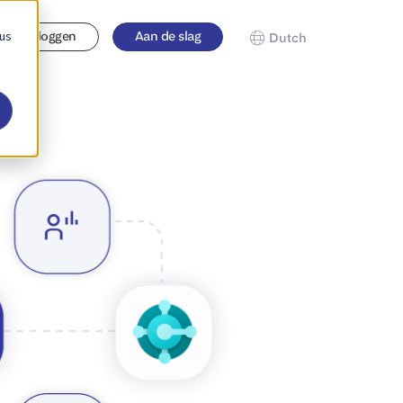
 us
Inloggen
Aan de slag
Dutch