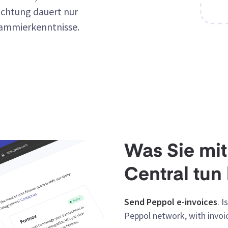
richtung dauert nur
rammierkenntnisse.
Was Sie mit
Central tun
Send Peppol e-invoices
. 
Peppol network, with invoi