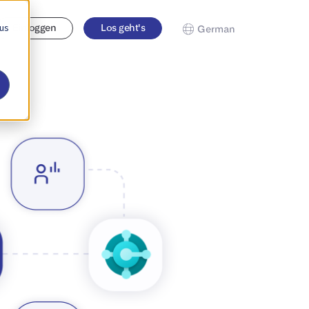
 us
Einloggen
Los geht's
German