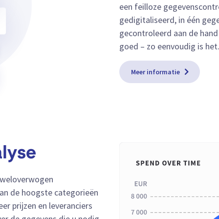
een feilloze gegevenscontr
gedigitaliseerd, in één g
gecontroleerd aan de hand 
goed – zo eenvoudig is het
Meer informatie
alyse
 u weloverwogen
van de hoogste categorieën
er prijzen en leveranciers
over de gegevens die u nodig