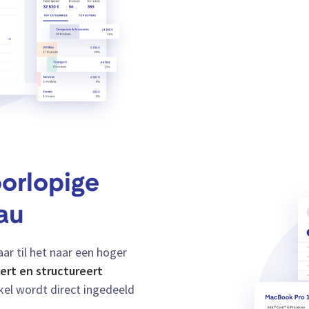
orlopige
au
r til het naar een hoger
ert en structureert
ikel wordt direct ingedeeld