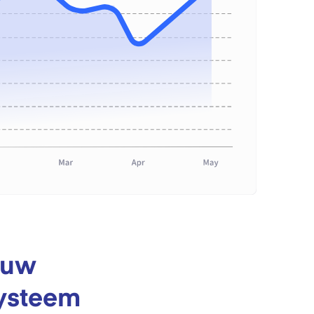
n uw
ysteem