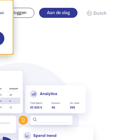
 us
Inloggen
Aan de slag
Dutch