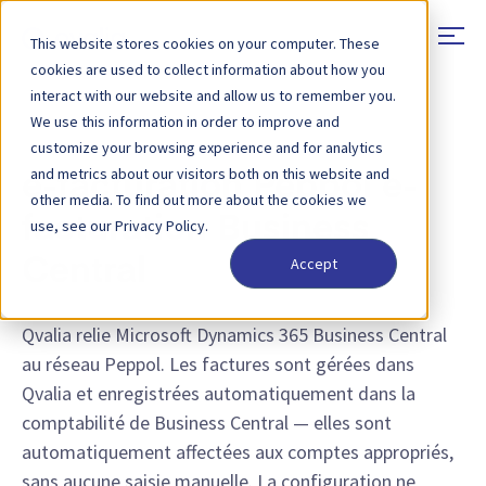
This website stores cookies on your computer. These
cookies are used to collect information about how you
interact with our website and allow us to remember you.
We use this information in order to improve and
INTÉGRATIONS
customize your browsing experience and for analytics
and metrics about our visitors both on this website and
e-facturation Peppol e-
other media. To find out more about the cookies we
facturation Business
use, see our Privacy Policy.
Accept
Central
Qvalia relie Microsoft Dynamics 365 Business Central
au réseau Peppol. Les factures sont gérées dans
Qvalia et enregistrées automatiquement dans la
comptabilité de Business Central — elles sont
automatiquement affectées aux comptes appropriés,
sans aucune saisie manuelle. La configuration ne