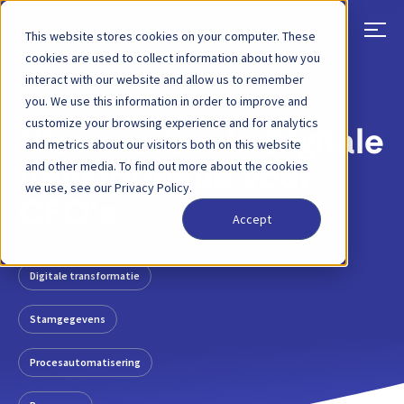
This website stores cookies on your computer. These
cookies are used to collect information about how you
interact with our website and allow us to remember
TERUG
BLOGBERICHT
24 NOVEMBER 2020
you. We use this information in order to improve and
customize your browsing experience and for analytics
Nieuw e-book: Digitale
and metrics about our visitors both on this website
and other media. To find out more about the cookies
transformatie voor
we use, see our Privacy Policy.
CFO’s
Accept
Digitale transformatie
Stamgegevens
Procesautomatisering